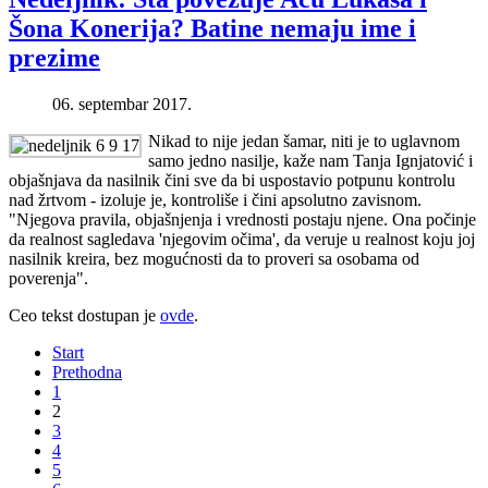
Šona Konerija? Batine nemaju ime i
prezime
06. septembar 2017.
Nikad to nije jedan šamar, niti je to uglavnom
samo jedno nasilje, kaže nam Tanja Ignjatović i
objašnjava da nasilnik čini sve da bi uspostavio potpunu kontrolu
nad žrtvom - izoluje je, kontroliše i čini apsolutno zavisnom.
"Njegova pravila, objašnjenja i vrednosti postaju njene. Ona počinje
da realnost sagledava 'njegovim očima', da veruje u realnost koju joj
nasilnik kreira, bez mogućnosti da to proveri sa osobama od
poverenja".
Ceo tekst dostupan je
ovde
.
Start
Prethodna
1
2
3
4
5