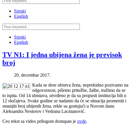
Srpski
English
Srpski
English
TV N1: I jedna ubijena žena je previsok
broj
20. decembar 2017.
Kada se dese ubistva žena, neprekidno pozivamo na
odgovornost, pišemo pritužbe, žalbe, tražimo da se
to ispita. Od 14 ubistava, utvrđeno je da su propusti institucija bili u
12 slučajeva. Svake godine se nadamo da će se situacija promeniti i
smanjiti broj ubijenih žena, rekle su gostujući u Novom danu
Aleksandra Nestorov i Vedrana Lacmanović.
Ceo tekst sa video prilogom dostupan je
ovde
.