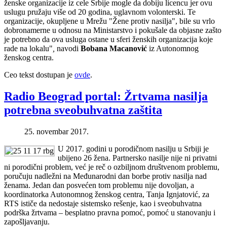
ženske organizacije iz cele Srbije mogle da dobiju licencu jer ovu
uslugu pružaju više od 20 godina, uglavnom volonterski. Te
organizacije, okupljene u Mrežu "Žene protiv nasilja", bile su vrlo
dobronamerne u odnosu na Ministarstvo i pokušale da objasne zašto
je potrebno da ova usluga ostane u sferi ženskih organizacija koje
rade na lokalu"
,
navodi
Bobana Macanović
iz Autonomnog
ženskog centra.
Ceo tekst dostupan je
ovde
.
Radio Beograd portal: Žrtvama nasilja
potrebna sveobuhvatna zaštita
25. novembar 2017.
U 2017. godini u porodičnom nasilju u Srbiji je
ubijeno 26 žena. Partnersko nasilje nije ni privatni
ni porodični problem, već je reč o ozbiljnom društvenom problemu,
poručuju nadležni na Međunarodni dan borbe protiv nasilja nad
ženama. Jedan dan posvećen tom problemu nije dovoljan, a
koordinatorka Autonomnog ženskog centra, Tanja Ignjatović, za
RTS ističe da nedostaje sistemsko rešenje, kao i sveobuhvatna
podrška žrtvama – besplatno pravna pomoć, pomoć u stanovanju i
zapošljavanju.