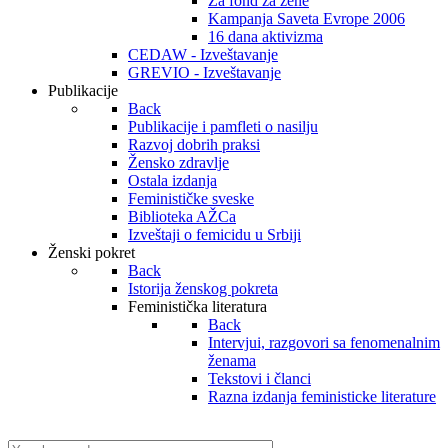
Za fond za žene
Kampanja Saveta Evrope 2006
16 dana aktivizma
CEDAW - Izveštavanje
GREVIO - Izveštavanje
Publikacije
Back
Publikacije i pamfleti o nasilju
Razvoj dobrih praksi
Žensko zdravlje
Ostala izdanja
Feminističke sveske
Biblioteka AŽCa
Izveštaji o femicidu u Srbiji
Ženski pokret
Back
Istorija ženskog pokreta
Feministička literatura
Back
Intervjui, razgovori sa fenomenalnim
ženama
Tekstovi i članci
Razna izdanja feministicke literature