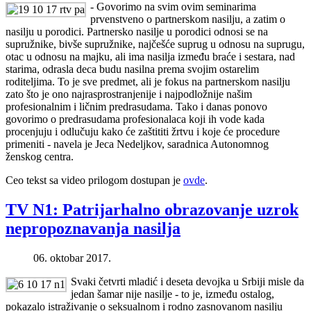
- Govorimo na svim ovim seminarima
prvenstveno o partnerskom nasilju, a zatim o
nasilju u porodici. Partnersko nasilje u porodici odnosi se na
supružnike, bivše supružnike, najčešće suprug u odnosu na suprugu,
otac u odnosu na majku, ali ima nasilja između braće i sestara, nad
starima, odrasla deca budu nasilna prema svojim ostarelim
roditeljima. To je sve predmet, ali je fokus na partnerskom nasilju
zato što je ono najrasprostranjenije i najpodložnije našim
profesionalnim i ličnim predrasudama. Tako i danas ponovo
govorimo o predrasudama profesionalaca koji ih vode kada
procenjuju i odlučuju kako će zaštititi žrtvu i koje će procedure
primeniti - navela je Jeca Nedeljkov, saradnica Autonomnog
ženskog centra.
Ceo tekst sa video prilogom dostupan je
ovde
.
TV N1: Patrijarhalno obrazovanje uzrok
nepropoznavanja nasilja
06. oktobar 2017.
Svaki četvrti mladić i deseta devojka u Srbiji misle da
jedan šamar nije nasilje - to je, između ostalog,
pokazalo istraživanje o seksualnom i rodno zasnovanom nasilju