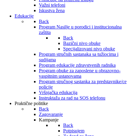
Važni telefoni
Iskustva žena
Edukacije
Back
Program Nasilje u porodici i institucionalna
zaštita
Back
Bazični nivo obuke
Specijalizovani nivo obuke
Program stručnih sastanaka sa tužiocima i
sudijama
Program edukacije zdravstvenih radnika
Program obuke za zaposlene u obrazovno-
vaspitnim ustanovama
Program stručnog sastanka za predstavnike/ce
policije
Vršnjačka edukacija
Instruktaža za rad na SOS telefonu
Praktične politike
Back
Zagovaranje
Kampanje
Back
Potpisujem