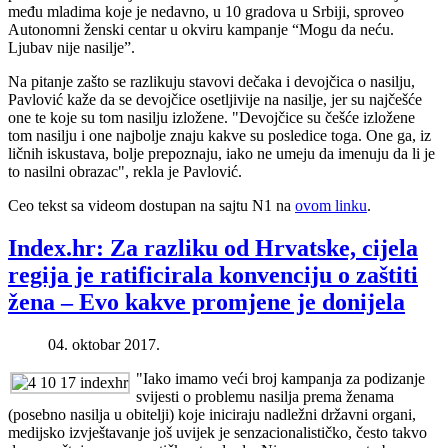
među mladima koje je nedavno, u 10 gradova u Srbiji, sproveo
Autonomni ženski centar u okviru kampanje “Mogu da neću.
Ljubav nije nasilje”.
Na pitanje zašto se razlikuju stavovi dečaka i devojčica o nasilju,
Pavlović kaže da se devojčice osetljivije na nasilje, jer su najčešće
one te koje su tom nasilju izložene. "Devojčice su češće izložene
tom nasilju i one najbolje znaju kakve su posledice toga. One ga, iz
ličnih iskustava, bolje prepoznaju, iako ne umeju da imenuju da li je
to nasilni obrazac", rekla je Pavlović.
Ceo tekst sa videom dostupan na sajtu N1 na
ovom linku
.
Index.hr: Za razliku od Hrvatske, cijela
regija je ratificirala konvenciju o zaštiti
žena – Evo kakve promjene je donijela
04. oktobar 2017.
"Iako imamo veći broj kampanja za podizanje
svijesti o problemu nasilja prema ženama
(posebno nasilja u obitelji) koje iniciraju nadležni državni organi,
medijsko izvještavanje još uvijek je senzacionalističko, često takvo