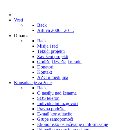
Vesti
Back
Arhiva 2006 - 2011.
O nama
Back
Misija i rad
Tekući projekti
Završeni projekti
Godišnji izveštaji o radu
Donatori
Kontakt
AŽC u medijima
Konsultacije za žene
Back
O nasilju nad ženama
SOS telefon
Individualni razgovori
Pravna podrška
E-mail konsultacije
Grupe samopomoći
Ekonomsko osnaživanje i informisanje
Primedbe na pruženu uslugu