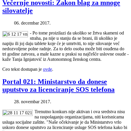
Večernje novosti: Zakon blag za mnoge
silovatelje
06. decembar 2017.
- Po tome proizilazi da ukoliko se žrtva skameni od
straha, pa nije u stanju da se brani, ili ukoliko je
napiju ili joj daju tablete koje će je umrtviti, to nije silovanje već
nedozvoljene polne radnje. Za to delo osoba može biti osuđena do
tri godine zatvora, a male kazne u praksi su najčešće uslovne osude -
kaže Tanja Ignjatović iz Autonomnog ženskog centra.
Ceo tekst dostupan je
ovde
.
Portal 021: Ministarstvo da donese
uputstvo za licenciranje SOS telefona
28. novembar 2017.
Trenutno konkurs nije aktivan i ova sredstva nisu
na raspolaganju organizacijama, niti korisnicama
usluga socijalne zaštite. "Naše očekivanje je da Ministarstvo vrlo
uskoro donese uputstvo za licenciranje usluge SOS telefona kako bi