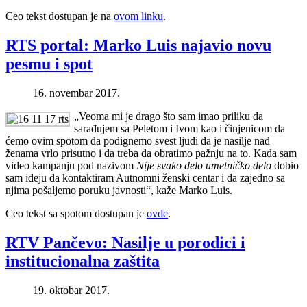
Ceo tekst dostupan je na
ovom linku
.
RTS portal: Marko Luis najavio novu
pesmu i spot
16. novembar 2017.
„Veoma mi je drago što sam imao priliku da
sarađujem sa Peletom i Ivom kao i činjenicom da
ćemo ovim spotom da podignemo svest ljudi da je nasilje nad
ženama vrlo prisutno i da treba da obratimo pažnju na to. Kada sam
video kampanju pod nazivom
Nije svako delo umetničko delo
dobio
sam ideju da kontaktiram Autnomni ženski centar i da zajedno sa
njima pošaljemo poruku javnosti“, kaže Marko Luis.
Ceo tekst sa spotom dostupan je
ovde
.
RTV Pančevo: Nasilje u porodici i
institucionalna zaštita
19. oktobar 2017.