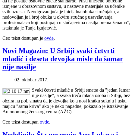
da ne poštuje osnovne etičke standarde. Nisu unesene potrebne
izmjene u obrazovnom sustavu, u nastavne materijale za učenike
svih uzrasta. Neodgovarajuća je inicijalna obuka stručnjaka, a
nedovoljan je i broj obuka u okviru stručnog usavršavanja
profesionalaca koji postupaju u slučajevima nasilja prema ženama",
istaknula je Tanja Ignjatović.
Ceo tekst dostupan je
ovde
.
Novi Magazin: U Srbiji svaki četvrti
mladić i deseta devojka misle da šamar
nije nasilje
02. oktobar 2017.
Svaki četvrti mladić u Srbiji smatra da "jedan šamar
nije nasilje", a svaka treća mlada osoba u Srbiji, bez
obzira na pol, smatra da je devojka koja nosi kratku suknju i usku
majicu "sama kriva" ako je neko napadne, pokazalo je istraživanje
Autonomnog ženskog centra (AŽC).
Ceo tekst dostupan
ovde
.
Nedeljnik: Šta povezuje Acu Lukasa i