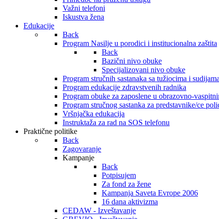
Važni telefoni
Iskustva žena
Edukacije
Back
Program Nasilje u porodici i institucionalna zaštita
Back
Bazični nivo obuke
Specijalizovani nivo obuke
Program stručnih sastanaka sa tužiocima i sudijam
Program edukacije zdravstvenih radnika
Program obuke za zaposlene u obrazovno-vaspitn
Program stručnog sastanka za predstavnike/ce polic
Vršnjačka edukacija
Instruktaža za rad na SOS telefonu
Praktične politike
Back
Zagovaranje
Kampanje
Back
Potpisujem
Za fond za žene
Kampanja Saveta Evrope 2006
16 dana aktivizma
CEDAW - Izveštavanje