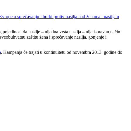
vrope o sprečavanju i borbi protiv nasilja nad ženama i nasilja u
jedinca, da nasilje – nijedna vrsta nasilja – nije ispravan način
eobuhvatnu zaštitu žena i sprečavanje nasilja, gonjenje i
a
. Kampanja će trajati u kontinuitetu od novembra 2013. godine do
Uslovi uplate donacije
Doniraj