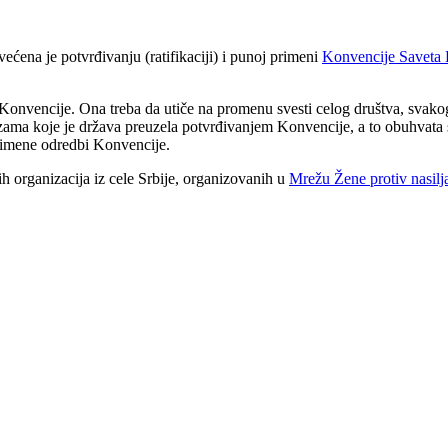
ena je potvrđivanju (ratifikaciji) i punoj primeni
Konvencije Saveta E
nvencije. Ona treba da utiče na promenu svesti celog društva, svakog po
ma koje je država preuzela potvrđivanjem Konvencije, a to obuhvata sv
 primene odredbi Konvencije.
h organizacija iz cele Srbije, organizovanih u
Mrežu Žene protiv nasilj