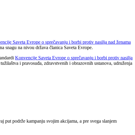
ncije Saveta Evrope o sprečavanju i borbi protiv nasilja nad ženama
i na snagu na nivou država članica Saveta Evrope.
tandardi
Konvencije Saveta Evrope o sprečavanju i borbi protiv nasilja
i, tužilaštva i pravosuđa, zdravstvenih i obrazovnih ustanova, udruženja
ovaj put podrže kampanju svojim akcijama, a pre svega slanjem