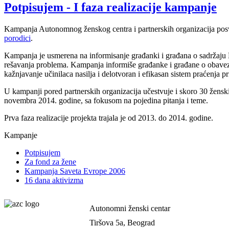
Potpisujem - I faza realizacije kampanje
Kampanja Autonomnog ženskog centra i partnerskih organizacija posveć
porodici
.
Kampanja je usmerena na informisanje građanki i građana o sadržaju Ko
rešavanja problema. Kampanja informiše građanke i građane o obaveza
kažnjavanje učinilaca nasilja i delotvoran i efikasan sistem praćenja
U kampanji pored partnerskih organizacija učestvuje i skoro 30 ženski
novembra 2014. godine, sa fokusom na pojedina pitanja i teme.
Prva faza realizacije projekta trajala je od 2013. do 2014. godine.
Kampanje
Potpisujem
Za fond za žene
Kampanja Saveta Evrope 2006
16 dana aktivizma
Autonomni ženski centar
Tiršova 5a, Beograd