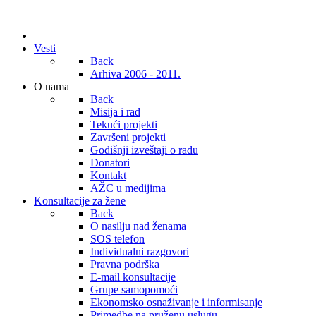
Vesti
Back
Arhiva 2006 - 2011.
O nama
Back
Misija i rad
Tekući projekti
Završeni projekti
Godišnji izveštaji o radu
Donatori
Kontakt
AŽC u medijima
Konsultacije za žene
Back
O nasilju nad ženama
SOS telefon
Individualni razgovori
Pravna podrška
E-mail konsultacije
Grupe samopomoći
Ekonomsko osnaživanje i informisanje
Primedbe na pruženu uslugu