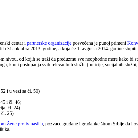
nski centar i
partnerske organizacije
posvećena je punoj primeni
Konve
ila 31. oktobra 2013. godine, a koja će 1. avgusta 2014. godine stupit
m nivou, od kojih se traži da preduzmu sve neophodne mere kako bi s
uga, kao i postupanja svih relevantnih službi (policije, socijalnih služb
52 i u vezi sa čl. 50)
45 i čl. 46)
ja, čl. 24)
 čl. 25)
m Žene protiv nasilja
, pozvaće građane i građanke širom Srbije da i 
dluka.