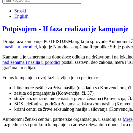
Srpski
English
Potpisujem - II faza realizacije kampanje
Druga faza kampanje POTPISUJEM.org koju sprovode Autonomni že
i nasilja u porodici
, koju je Narodna skupština Republike Srbije potvrd
Kampanja je usmerena na donosioce odluka na državnom i na lokalno
nad ženama i nasilja u porodici
postali sastavni deo zakona, mera i usl
građana i medija).
Fokus kampanje u ovoj fazi stavljen je na pet tema:
hitne mere zaštite za žrtve nasilja (u skladu sa Konvencijоm, čl. 
zaštita od proganjanja (Konvencija, čl. 37)
strože kazne za učinioce nasilja prema ženama (Konvencija, čl. 
SOS telefoni za podršku ženama sa iskustvom nasilja (Konvenci
krizni centri za žrtve seksualnog nasilja i silovanja (Konvencija,
Autonomni ženski centar i partnerske organizacije, u saradnji sa
Mrežo
razglednica sa porukom kampanje na adrese relevantnih donosilaca o