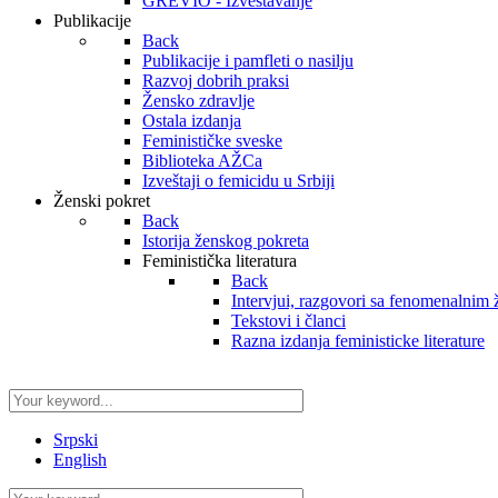
GREVIO - Izveštavanje
Publikacije
Back
Publikacije i pamfleti o nasilju
Razvoj dobrih praksi
Žensko zdravlje
Ostala izdanja
Feminističke sveske
Biblioteka AŽCa
Izveštaji o femicidu u Srbiji
Ženski pokret
Back
Istorija ženskog pokreta
Feministička literatura
Back
Intervjui, razgovori sa fenomenalnim
Tekstovi i članci
Razna izdanja feministicke literature
Srpski
English