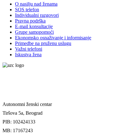
O nasilju nad ženama
SOS telefon
Individualni razgovori
Pravna podrška
E-mail konsultacije
Grupe samopomoći
Ekonomsko osnaživanje i informisanje
Primedbe na pruženu uslugu
Važni telefoni
Iskustva žena
Autonomni ženski centar
Tiršova 5a, Beograd
PIB: 102424133
MB: 17167243
Uslovi uplate donacije