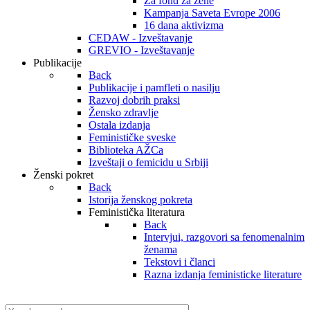
Za fond za žene
Kampanja Saveta Evrope 2006
16 dana aktivizma
CEDAW - Izveštavanje
GREVIO - Izveštavanje
Publikacije
Back
Publikacije i pamfleti o nasilju
Razvoj dobrih praksi
Žensko zdravlje
Ostala izdanja
Feminističke sveske
Biblioteka AŽCa
Izveštaji o femicidu u Srbiji
Ženski pokret
Back
Istorija ženskog pokreta
Feministička literatura
Back
Intervjui, razgovori sa fenomenalnim
ženama
Tekstovi i članci
Razna izdanja feministicke literature