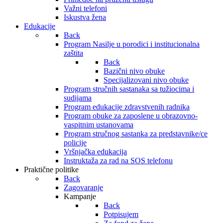
Važni telefoni
Iskustva žena
Edukacije
Back
Program Nasilje u porodici i institucionalna
zaštita
Back
Bazični nivo obuke
Specijalizovani nivo obuke
Program stručnih sastanaka sa tužiocima i
sudijama
Program edukacije zdravstvenih radnika
Program obuke za zaposlene u obrazovno-
vaspitnim ustanovama
Program stručnog sastanka za predstavnike/ce
policije
Vršnjačka edukacija
Instruktaža za rad na SOS telefonu
Praktične politike
Back
Zagovaranje
Kampanje
Back
Potpisujem