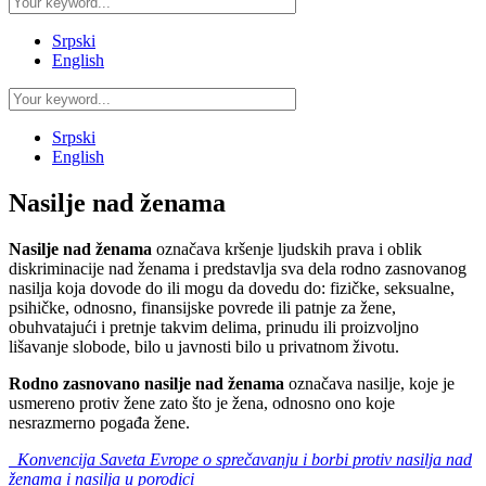
Srpski
English
Srpski
English
Nasilje nad ženama
Nasilje nad ženama
označava kršenje ljudskih prava i oblik
diskriminacije nad ženama i predstavlja sva dela rodno zasnovanog
nasilja koja dovode do ili mogu da dovedu do: fizičke, seksualne,
psihičke, odnosno, finansijske povrede ili patnje za žene,
obuhvatajući i pretnje takvim delima, prinudu ili proizvoljno
lišavanje slobode, bilo u javnosti bilo u privatnom životu.
Rodno zasnovano nasilje nad ženama
označava nasilje, koje je
usmereno protiv žene zato što je žena, odnosno ono koje
nesrazmerno pogađa žene.
Konvencija Saveta Evrope o sprečavanju i borbi protiv nasilja nad
ženama i nasilja u porodici