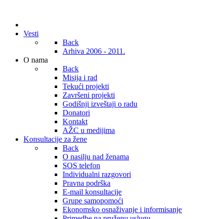
Vesti
Back
Arhiva 2006 - 2011.
O nama
Back
Misija i rad
Tekući projekti
Završeni projekti
Godišnji izveštaji o radu
Donatori
Kontakt
AŽC u medijima
Konsultacije za žene
Back
O nasilju nad ženama
SOS telefon
Individualni razgovori
Pravna podrška
E-mail konsultacije
Grupe samopomoći
Ekonomsko osnaživanje i informisanje
Primedbe na pruženu uslugu