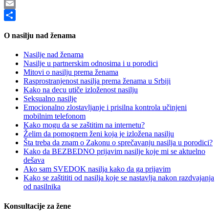
WhatsApp
Email
Share
O nasilju nad ženama
Nasilje nad ženama
Nasilje u partnerskim odnosima i u porodici
Mitovi o nasilju prema ženama
Rasprostranjenost nasilja prema ženama u Srbiji
Kako na decu utiče izloženost nasilju
Seksualno nasilje
Emocionalno zlostavljanje i prisilna kontrola učinjeni
mobilnim telefonom
Kako mogu da se zaštitim na internetu?
Želim da pomognem ženi koja je izložena nasilju
Šta treba da znam o Zakonu o sprečavanju nasilja u porodici?
Kako da BEZBEDNO prijavim nasilje koje mi se aktuelno
dešava
Ako sam SVEDOK nasilja kako da ga prijavim
Kako se zaštititi od nasilja koje se nastavlja nakon razdvajanja
od nasilnika
Konsultacije za žene