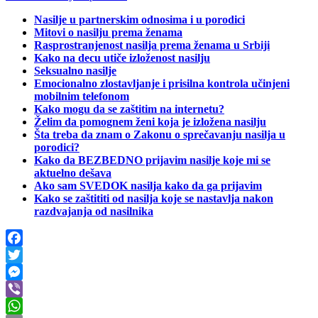
Nasilje u partnerskim odnosima i u porodici
Mitovi o nasilju prema ženama
Rasprostranjenost nasilja prema ženama u Srbiji
Kako na decu utiče izloženost nasilju
Seksualno nasilje
Emocionalno zlostavljanje i prisilna kontrola učinjeni
mobilnim telefonom
Kako mogu da se zaštitim na internetu?
Želim da pomognem ženi koja je izložena nasilju
Šta treba da znam o Zakonu o sprečavanju nasilja u
porodici?
Kako da BEZBEDNO prijavim nasilje koje mi se
aktuelno dešava
Ako sam SVEDOK nasilja kako da ga prijavim
Kako se zaštititi od nasilja koje se nastavlja nakon
razdvajanja od nasilnika
Facebook
Twitter
Messenger
Viber