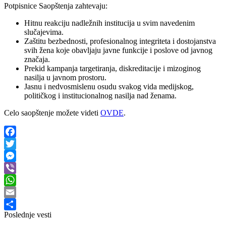
Potpisnice Saopštenja zahtevaju:
Hitnu reakciju nadležnih institucija u svim navedenim
slučajevima.
Zaštitu bezbednosti, profesionalnog integriteta i dostojanstva
svih žena koje obavljaju javne funkcije i poslove od javnog
značaja.
Prekid kampanja targetiranja, diskreditacije i mizoginog
nasilja u javnom prostoru.
Jasnu i nedvosmislenu osudu svakog vida medijskog,
političkog i institucionalnog nasilja nad ženama.
Celo saopštenje možete videti
OVDE
.
Facebook
Twitter
Messenger
Viber
WhatsApp
Email
Poslednje vesti
Share