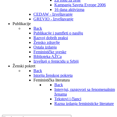
Za fond za žene
Kampanja Saveta Evrope 2006
16 dana aktivizma
CEDAW - Izveštavanje
GREVIO - Izveštavanje
Publikacije
Back
Publikacije i pamfleti o nasilju
Razvoj dobrih praksi
Žensko zdravlje
Ostala izdanja
Feminističke sveske
Biblioteka AŽCa
Izveštaji o femicidu u Srbiji
Ženski pokret
Back
Istorija ženskog pokreta
Feministička literatura
Back
Intervjui, razgovori sa fenomenalnim
ženama
Tekstovi i članci
Razna izdanja feministicke literature