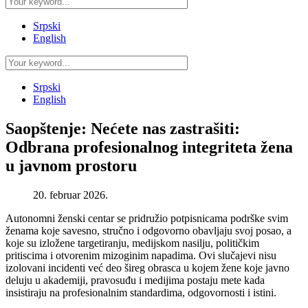
Srpski
English
Srpski
English
Saopštenje: Nećete nas zastrašiti:
Odbrana profesionalnog integriteta žena
u javnom prostoru
20. februar 2026.
Autonomni ženski centar se pridružio potpisnicama podrške svim
ženama koje savesno, stručno i odgovorno obavljaju svoj posao, a
koje su izložene targetiranju, medijskom nasilju, političkim
pritiscima i otvorenim mizoginim napadima. Ovi slučajevi nisu
izolovani incidenti već deo šireg obrasca u kojem žene koje javno
deluju u akademiji, pravosuđu i medijima postaju mete kada
insistiraju na profesionalnim standardima, odgovornosti i istini.