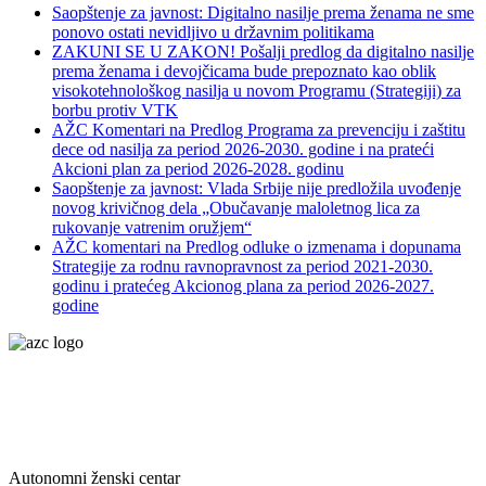
Saopštenje za javnost: Digitalno nasilje prema ženama ne sme
ponovo ostati nevidljivo u državnim politikama
ZAKUNI SE U ZAKON! Pošalji predlog da digitalno nasilje
prema ženama i devojčicama bude prepoznato kao oblik
visokotehnološkog nasilja u novom Programu (Strategiji) za
borbu protiv VTK
AŽC Komentari na Predlog Programa za prevenciju i zaštitu
dece od nasilja za period 2026-2030. godine i na prateći
Akcioni plan za period 2026-2028. godinu
Saopštenje za javnost: Vlada Srbije nije predložila uvođenje
novog krivičnog dela „Obučavanje maloletnog lica za
rukovanje vatrenim oružjem“
AŽC komentari na Predlog odluke o izmenama i dopunama
Strategije za rodnu ravnopravnost za period 2021-2030.
godinu i pratećeg Akcionog plana za period 2026-2027.
godine
Autonomni ženski centar