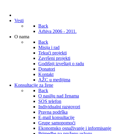
Vesti
Back
Arhiva 2006 - 2011.
O nama
Back
Misija i rad
Tekući projekti
Završeni projekti
Godišnji izveštaji o radu
Donatori
Kontakt
AŽC u medijima
Konsultacije za žene
Back
O nasilju nad ženama
SOS telefon
Individualni razgovori
Pravna podrška
E-mail konsultacije
Grupe samopomoći
Ekonomsko osnaživanje i informisanje
Primedbe na pruženu uslugu