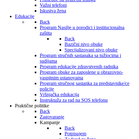
Važni telefoni
Iskustva žena
Edukacije
Back
Program Nasilje u porodici i institucionalna
zaštita
Back
Bazični nivo obuke
Specijalizovani nivo obuke
Program stručnih sastanaka sa tužiocima i
sudijama
Program edukacije zdravstvenih radnika
Program obuke za zaposlene u obrazovno-
vaspitnim ustanovama
Program stručnog sastanka za predstavnike/ce
policije
Vršnjačka edukacija
Instruktaža za rad na SOS telefonu
Praktične politike
Back
Zagovaranje
Kampanje
Back
Potpisujem