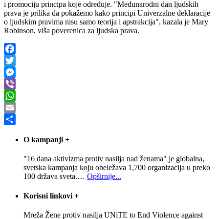
i promociju principa koje određuje. "Međunarodni dan ljudskih
prava je prilika da pokažemo kako principi Univerzalne deklaracije
o ljudskim pravima nisu samo teorija i apstrakcija", kazala je Mary
Robinson, viša poverenica za ljudska prava.
Facebook
Twitter
Messenger
Viber
WhatsApp
Email
Share
O kampanji
+
"16 dana aktivizma protiv nasilja nad ženama" je globalna,
svetska kampanja koju obeležava 1,700 organizacija u preko
100 država sveta.
…
Opširnije...
Korisni linkovi
+
Mreža Žene protiv nasilja UNiTE to End Violence against