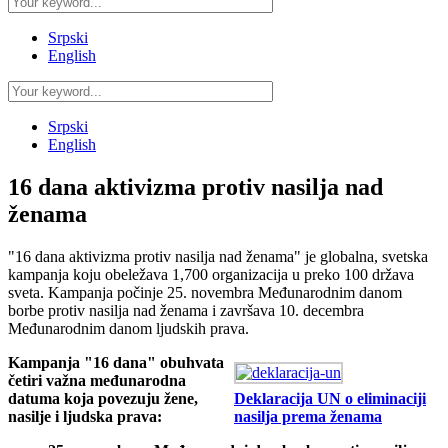
Srpski
English
Srpski
English
16 dana aktivizma protiv nasilja nad
ženama
"16 dana aktivizma protiv nasilja nad ženama" je globalna, svetska
kampanja koju obeležava 1,700 organizacija u preko 100 država
sveta. Kampanja počinje 25. novembra Međunarodnim danom
borbe protiv nasilja nad ženama i završava 10. decembra
Međunarodnim danom ljudskih prava.
Kampanja "16 dana" obuhvata
četiri važna međunarodna
datuma koja povezuju žene,
Deklaracija UN o eliminaciji
nasilje i ljudska prava:
nasilja prema ženama