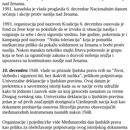
nad ženama.
1991. kanadska je vlada proglasila 6. decembar Nacionalnim danom
sećanja i akcije protiv nasilja nad ženama.
1993. organizacija pod nazivom Koalicija 6. decembra osnovala je
fond za žene koje su pokušale da se izvuku iz situacija nasilja i
osiguraju za sebe i decu sigurniju sredinu. Iste godine, pokrenuta je i
kampanja pod nazivom “Nulta tolerancija” koja je ponudila
muškarcima priliku da pokažu solidarnost sa ženama u borbi protiv
nasilja. Nakon masakra nekoliko majki žrtava pokrenulo je grupu
koja se bori za ograničenje zakona o dozvoli nošenja oružja i
upozorava na kontinuirano nasilje nad ženama.
10. decembra
1948. vlade su priznale ljudska prava svih na "život,
slobodu i sigurnost itd. bez ikakvih razlika", prilikom potpisivanja
Univerzalne deklaracije o ljudskim pravima. Ovaj datum je
prekretnica u savremenoj istoriji kada su se nacije sveta udružile
kako bi jednom i zauvek stale na kraj genocidu nastalom za vreme
Drugog svetskog rata. Univerzalna deklaracija o ljudskim pravima
jedan je od prvih značajnijih dostignuća Ujedinjenih nacija koji kao
dokument predstavlja osnovnu filozofiju pravno obavezujućih
međunarodnih instrumenata nastalih nakon 1948.
Organizacije i pojedinci/ke vide Međunarodni dan ljudskih prava
kao priliku za obeležavanje potpisivanja ovog istorijskog dokumenta