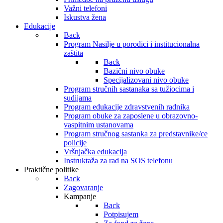
Važni telefoni
Iskustva žena
Edukacije
Back
Program Nasilje u porodici i institucionalna
zaštita
Back
Bazični nivo obuke
Specijalizovani nivo obuke
Program stručnih sastanaka sa tužiocima i
sudijama
Program edukacije zdravstvenih radnika
Program obuke za zaposlene u obrazovno-
vaspitnim ustanovama
Program stručnog sastanka za predstavnike/ce
policije
Vršnjačka edukacija
Instruktaža za rad na SOS telefonu
Praktične politike
Back
Zagovaranje
Kampanje
Back
Potpisujem