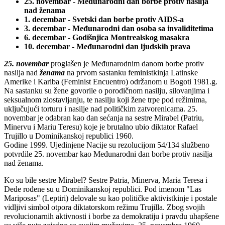
25. novembar - Međunarodni dan borbe protiv nasilja
nad ženama
1. decembar - Svetski dan borbe protiv AIDS-a
3. decembar - Međunarodni dan osoba sa invaliditetima
6. decembar - Godišnjica Montrealskog masakra
10. decembar - Međunarodni dan ljudskih prava
25. novembar
proglašen je Međunarodnim danom borbe protiv
nasilja nad
ženama
na prvom sastanku feministkinja Latinske
Amerike i Kariba (Feminist Encuentro) održanom u Bogoti 1981.g.
Na sastanku su žene govorile o porodičnom nasilju, silovanjima i
seksualnom zlostavljanju, te nasilju koji žene trpe pod režimima,
uključujući torturu i nasilje nad političkim zatvorenicama. 25.
novembar je odabran kao dan sećanja na sestre Mirabel (Patriu,
Minervu i Mariu Teresu) koje je brutalno ubio diktator Rafael
Trujillo u Dominikanskoj republici 1960.
Godine 1999. Ujedinjene Nacije su rezolucijom 54/134 službeno
potvrdile 25. novembar kao Međunarodni dan borbe protiv nasilja
nad ženama.
Ko su bile sestre Mirabel? Sestre Patria, Minerva, Maria Teresa i
Dede rođene su u Dominikanskoj republici. Pod imenom "Las
Mariposas" (Leptiri) delovale su kao političke aktivistkinje i postale
vidljivi simbol otpora diktatorskom režimu Trujilla. Zbog svojih
revolucionarnih aktivnosti i borbe za demokratiju i pravdu uhapšene