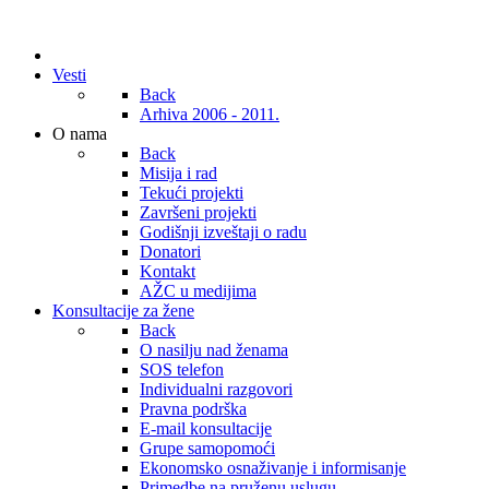
Vesti
Back
Arhiva 2006 - 2011.
O nama
Back
Misija i rad
Tekući projekti
Završeni projekti
Godišnji izveštaji o radu
Donatori
Kontakt
AŽC u medijima
Konsultacije za žene
Back
O nasilju nad ženama
SOS telefon
Individualni razgovori
Pravna podrška
E-mail konsultacije
Grupe samopomoći
Ekonomsko osnaživanje i informisanje
Primedbe na pruženu uslugu