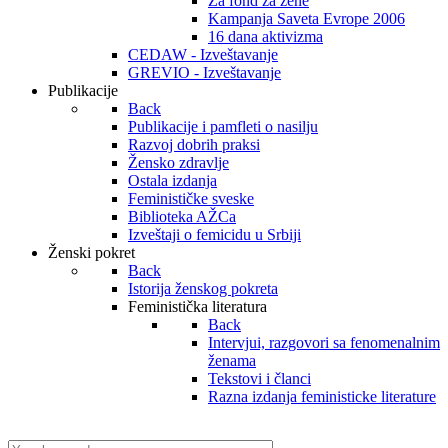
Za fond za žene
Kampanja Saveta Evrope 2006
16 dana aktivizma
CEDAW - Izveštavanje
GREVIO - Izveštavanje
Publikacije
Back
Publikacije i pamfleti o nasilju
Razvoj dobrih praksi
Žensko zdravlje
Ostala izdanja
Feminističke sveske
Biblioteka AŽCa
Izveštaji o femicidu u Srbiji
Ženski pokret
Back
Istorija ženskog pokreta
Feministička literatura
Back
Intervjui, razgovori sa fenomenalnim
ženama
Tekstovi i članci
Razna izdanja feministicke literature