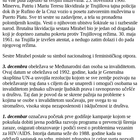
su više puta zajedno sa svojim muževima. 25. novembra 1960.
Minervu, Patriu i Mariu Teresu likvidirala je Trujillova tajna policija
dok ih je Rufino de la Cruz vozio u posetu zatvorenim muževima u
Puerto Platu. Sve tri sestre su zadavljene, a tela su pronađena
polomljenih kostiju. Vesti o njihovom ubistvu šokirale su i razbesnile
narod. Brutalna likvidacija sestara Mirabel bio je jedan od događaja
koji je doprineo zamahu pokreta protiv Trujillovog režima. 30. maja
1961. na Trujilla je izvršen atentat, a nedugo zatim dolazi i do pada
njegovog režima.
Sestre Mirabel postale su simbol nacionalnog i feminističkog otpora.
3. decembra
obeležava se Međunarodni dan osoba sa invaliditetom.
Ovaj datum se obeležava od 1992. godine, kada je Generalna
skupština UN-a usvojila rezoluciju kojom se sve zemlje pozivaju na
obeležavanje tog dana s ciljem da se unapredi i omogući osobama sa
invaliditetom jednako uživanje ljudskih prava i ravnopravno učešće
u društvu. Taj dan je povod da se skrene pažnja na probleme s
kojima se osobe s invaliditetom suočavaju, pre svega to su
siromaštvo, visoka stopa nezaposlenosti i isključenost iz društva.
1. decembar
označava početak prve godišnje kampanje kojom se
pokušula dobiti javna podrška razvoju programa u prevenciji širenja
zaraze, osigurati obrazovanje i podići svest o problemima vezanim
za HIV/AIDS. Istorija datuma seže do 1988. godine kada su
održavši sastanak na vrhu, ministri zdravstva iz celog sveta pozvali