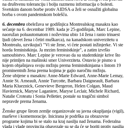
na društvenu toleranciju i bolju razmenu informacija o bolesti.
Svetskim danom borbe protiv AIDSA-a želi se osnažiti globalna
borba s ovom pandemskom bolešću.
6. decembra
obeležava se godišnjica Montrealskog masakra kao
sećanje na 6. decembar 1989. kada je 25-godišnjak, Marc Lepine,
naoružan poluautomatom i noževima ubio 14 žena i ranio trinaest
ljudi (devet žena i četiri muškarca), na kanadskom univerzitetu u
Montrealu, uzvikujući "Vi ste žene, vi ćete postati inžinjerke. Vi ste
horda feministkinja. Ja mrzim feministkinje", a zatim izvršio
samoubistvo. Marc Lepine je verovao da su studentkinje krive što
nije primljen na mašinski smer Univerziteta. Ostavio je pismo u
kojem objašnjava svoju mržnju prema feministkinjama s listom 19
prominentnih žena prema kojima je gajio naročitu mržnju.
Žene ubijene u masakru: Anne-Marie Edward, Anne-Marie Lemay,
Annie St. Arneault, Annie Turcotte, Barbara Daigneault, Barbara
Maria Klueznick, Genevieve Bergeron, Helen Colgan, Maud
Haviernick, Maryse Laganiere, Maryse Leclair, Michele Richard,
Natalie Croteatu i Sonia Pelletier, postale su tragični simbol
nepravde prema ženama.
Ženske grupe širom zemlje organizovale su javna okupljanja (vigil),
marševe i komemoracije. Inicirana je podrška za obrazovne
programe kojima bi se stalo na kraj nasilju nad ženama. Federalna
vlada i vlade provincija obavezale su se da će se boriti protiv nasilja