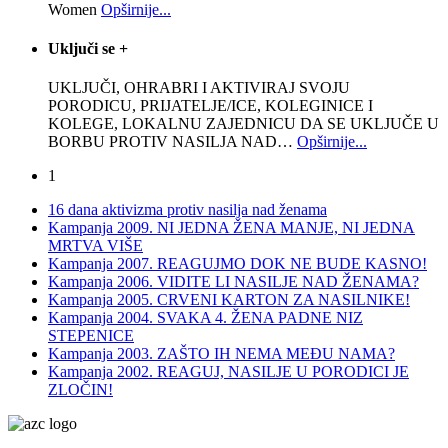
Women
Opširnije...
Uključi se
+
UKLJUČI, OHRABRI I AKTIVIRAJ SVOJU
PORODICU, PRIJATELJE/ICE, KOLEGINICE I
KOLEGE, LOKALNU ZAJEDNICU DA SE UKLJUČE U
BORBU PROTIV NASILJA NAD
…
Opširnije...
1
16 dana aktivizma protiv nasilja nad ženama
Kampanja 2009. NI JEDNA ŽENA MANJE, NI JEDNA
MRTVA VIŠE
Kampanja 2007. REAGUJMO DOK NE BUDE KASNO!
Kampanja 2006. VIDITE LI NASILJE NAD ŽENAMA?
Kampanja 2005. CRVENI KARTON ZA NASILNIKE!
Kampanja 2004. SVAKA 4. ŽENA PADNE NIZ
STEPENICE
Kampanja 2003. ZAŠTO IH NEMA MEĐU NAMA?
Kampanja 2002. REAGUJ, NASILJE U PORODICI JE
ZLOČIN!