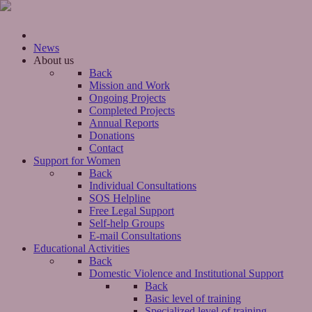
News
About us
Back
Mission and Work
Ongoing Projects
Completed Projects
Annual Reports
Donations
Contact
Support for Women
Back
Individual Consultations
SOS Helpline
Free Legal Support
Self-help Groups
E-mail Consultations
Educational Activities
Back
Domestic Violence and Institutional Support
Back
Basic level of training
Specialized level of training