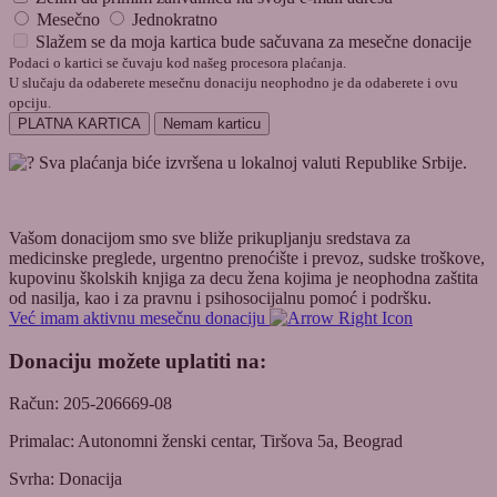
Mesečno
Jednokratno
Slažem se da moja kartica bude sačuvana za mesečne donacije
Podaci o kartici se čuvaju kod našeg procesora plaćanja.
U slučaju da odaberete mesečnu donaciju neophodno je da odaberete i ovu
opciju.
PLATNA KARTICA
Nemam karticu
Sva plaćanja biće izvršena u lokalnoj valuti Republike Srbije.
Vašom donacijom smo sve bliže prikupljanju sredstava za
medicinske preglede, urgentno prenoćište i prevoz, sudske troškove,
kupovinu školskih knjiga za decu žena kojima je neophodna zaštita
od nasilja, kao i za pravnu i psihosocijalnu pomoć i podršku.
Već imam aktivnu mesečnu donaciju
Donaciju možete uplatiti na:
Račun: 205-206669-08
Primalac: Autonomni ženski centar, Tiršova 5a, Beograd
Svrha: Donacija