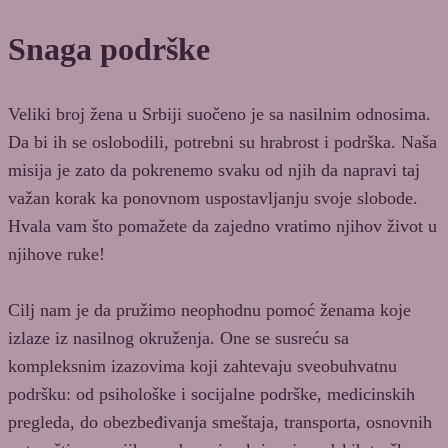
Snaga podrške
Veliki broj žena u Srbiji suočeno je sa nasilnim odnosima.
Da bi ih se oslobodili, potrebni su hrabrost i podrška. Naša
misija je zato da pokrenemo svaku od njih da napravi taj
važan korak ka ponovnom uspostavljanju svoje slobode.
Hvala vam što pomažete da zajedno vratimo njihov život u
njihove ruke!
Cilj nam je da pružimo neophodnu pomoć ženama koje
izlaze iz nasilnog okruženja. One se susreću sa
kompleksnim izazovima koji zahtevaju sveobuhvatnu
podršku: od psihološke i socijalne podrške, medicinskih
pregleda, do obezbeđivanja smeštaja, transporta, osnovnih