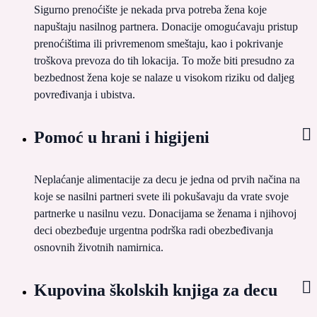
Sigurno prenoćište je nekada prva potreba žena koje
napuštaju nasilnog partnera. Donacije omogućavaju pristup
prenoćištima ili privremenom smeštaju, kao i pokrivanje
troškova prevoza do tih lokacija. To može biti presudno za
bezbednost žena koje se nalaze u visokom riziku od daljeg
povređivanja i ubistva.
Pomoć u hrani i higijeni
Neplaćanje alimentacije za decu je jedna od prvih načina na
koje se nasilni partneri svete ili pokušavaju da vrate svoje
partnerke u nasilnu vezu. Donacijama se ženama i njihovoj
deci obezbeđuje urgentna podrška radi obezbeđivanja
osnovnih životnih namirnica.
Kupovina školskih knjiga za decu