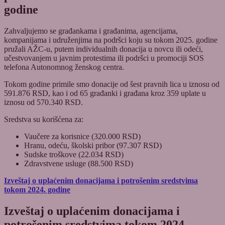
godine
Zahvaljujemo se građankama i građanima, agencijama,
kompanijama i udruženjima na podršci koju su tokom 2025. godine
pružali AŽC-u, putem individualnih donacija u novcu ili odeći,
učestvovanjem u javnim protestima ili podršci u promociji SOS
telefona Autonomnog ženskog centra.
Tokom godine primile smo donacije od šest pravnih lica u iznosu od
591.876 RSD, kao i od 65 građanki i građana kroz 359 uplate u
iznosu od 570.340 RSD.
Sredstva su korišćena za:
Vaučere za korisnice (320.000 RSD)
Hranu, odeću, školski pribor (97.307 RSD)
Sudske troškove (22.034 RSD)
Zdravstvene usluge (88.500 RSD)
Izveštaj o uplaćenim donacijama i potrošenim sredstvima
tokom 2024. godine
Izveštaj o uplaćenim donacijama i
potrošenim sredstvima tokom 2024.