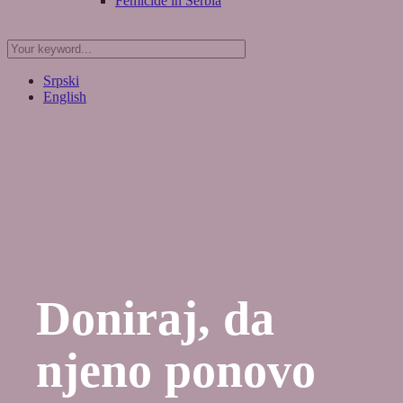
Femicide in Serbia
Srpski
English
Doniraj, da
njeno ponovo