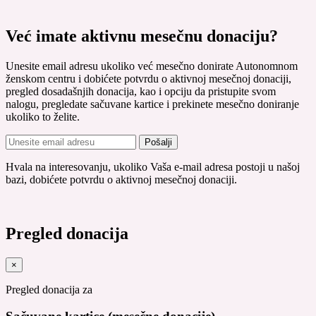
Već imate aktivnu mesečnu donaciju?
Unesite email adresu ukoliko već mesečno donirate Autonomnom
ženskom centru i dobićete potvrdu o aktivnoj mesečnoj donaciji,
pregled dosadašnjih donacija, kao i opciju da pristupite svom
nalogu, pregledate sačuvane kartice i prekinete mesečno doniranje
ukoliko to želite.
Pošalji
Hvala na interesovanju, ukoliko Vaša e-mail adresa postoji u našoj
bazi, dobićete potvrdu o aktivnoj mesečnoj donaciji.
Pregled donacija
×
Pregled donacija za