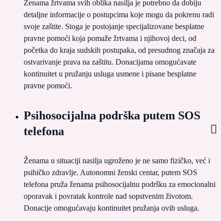
Ženama žrtvama svih oblika nasilja je potrebno da dobiju
detaljne informacije o postupcima koje mogu da pokrenu radi
svoje zaštite. Stoga je postojanje specijalizovane besplatne
pravne pomoći koja pomaže žrtvama i njihovoj deci, od
početka do kraja sudskih postupaka, od presudnog značaja za
ostvarivanje prava na zaštitu. Donacijama omogućavate
kontinuitet u pružanju usluga usmene i pisane besplatne
pravne pomoći.
Psihosocijalna podrška putem SOS
telefona
Ženama u situaciji nasilja ugroženo je ne samo fizičko, već i
psihičko zdravlje. Autonomni ženski centar, putem SOS
telefona pruža ženama psihosocijalnu podršku za emocionalni
oporavak i povratak kontrole nad sopstvenim životom.
Donacije omogućavaju kontinuitet pružanja ovih usluga.