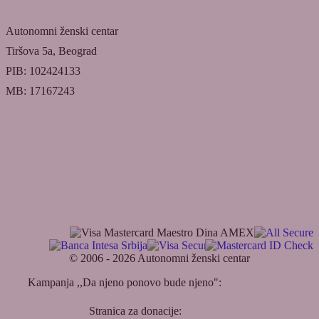
Autonomni ženski centar
Tiršova 5a, Beograd
PIB: 102424133
MB: 17167243
Uslovi uplate donacije
Doniraj
© 2006 - 2026 Autonomni ženski centar
Kampanja ,,Da njeno ponovo bude njeno":
Cheil Centrade
Adriatic
Stranica za donacije:
Badin soft