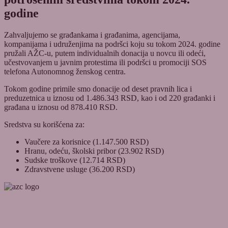
godine
Zahvaljujemo se građankama i građanima, agencijama,
kompanijama i udruženjima na podršci koju su tokom 2024. godine
pružali AŽC-u, putem individualnih donacija u novcu ili odeći,
učestvovanjem u javnim protestima ili podršci u promociji SOS
telefona Autonomnog ženskog centra.
Tokom godine primile smo donacije od deset pravnih lica i
preduzetnica u iznosu od 1.486.343 RSD, kao i od 220 građanki i
građana u iznosu od 878.410 RSD.
Sredstva su korišćena za:
Vaučere za korisnice (1.147.500 RSD)
Hranu, odeću, školski pribor (23.902 RSD)
Sudske troškove (12.714 RSD)
Zdravstvene usluge (36.200 RSD)