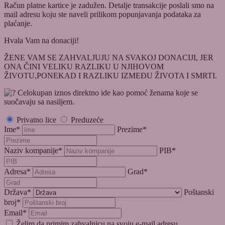
Račun platne kartice je zadužen. Detalje transakcije poslali smo na
mail adresu koju ste naveli prilikom popunjavanja podataka za
plaćanje.
Hvala Vam na donaciji!
ŽENE VAM SE ZAHVALJUJU NA SVAKOJ DONACIJI, JER
ONA ČINI VELIKU RAZLIKU U NJIHOVOM
ŽIVOTU,PONEKAD I RAZLIKU IZMEĐU ŽIVOTA I SMRTI.
Celokupan iznos direktno ide kao pomoć ženama koje se
suočavaju sa nasiljem.
Privatno lice
Preduzeće
Ime*
Prezime*
Naziv kompanije*
PIB*
Adresa*
Grad*
Država*
Poštanski
broj*
Email*
Želim da primim zahvalnicu na svoju e-mail adresu