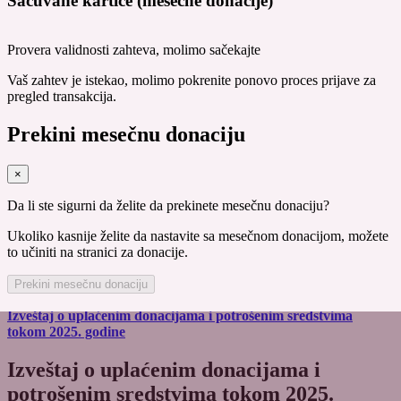
Sačuvane kartice (mesečne donacije)
Provera validnosti zahteva, molimo sačekajte
Vaš zahtev je istekao, molimo pokrenite ponovo proces prijave za
pregled transakcija.
Prekini mesečnu donaciju
×
Da li ste sigurni da želite da prekinete mesečnu donaciju?
Ukoliko kasnije želite da nastavite sa mesečnom donacijom, možete
to učiniti na stranici za donacije.
Prekini mesečnu donaciju
Izveštaj o uplaćenim donacijama i potrošenim sredstvima
tokom 2025. godine
Izveštaj o uplaćenim donacijama i
potrošenim sredstvima tokom 2025.