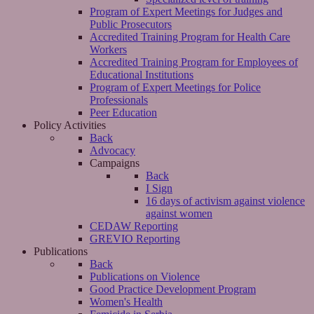
Program of Expert Meetings for Judges and
Public Prosecutors
Accredited Training Program for Health Care
Workers
Accredited Training Program for Employees of
Educational Institutions
Program of Expert Meetings for Police
Professionals
Peer Education
Policy Activities
Back
Advocacy
Campaigns
Back
I Sign
16 days of activism against violence
against women
CEDAW Reporting
GREVIO Reporting
Publications
Back
Publications on Violence
Good Practice Development Program
Women's Health