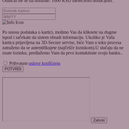
Odlučili ste se da donirate:
1000
RSD
mesečnom
donacijom.
Po unosu podataka o kartici, molimo Vas da kliknete na dugme
ispod i sačekate da sistem obradi informaciju. Ukoliko je Vaša
kartica prijavljena na 3D-Secure servise, biće Vam u toku procesa
zatraženo da se autentifikujete (najčešće lozinkom).U slučaju da ne
znate lozinku, predlažemo Vam da prvo kontaktirate svoju banku..
Prihvatam
uslove korišćenja
POTVRDI
Zatvori