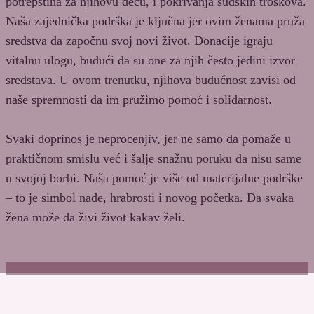
potrepština za njihovu decu, i pokrivanja sudskih troškova.
Naša zajednička podrška je ključna jer ovim ženama pruža
sredstva da započnu svoj novi život. Donacije igraju
vitalnu ulogu, budući da su one za njih često jedini izvor
sredstava. U ovom trenutku, njihova budućnost zavisi od
naše spremnosti da im pružimo pomoć i solidarnost.
Svaki doprinos je neprocenjiv, jer ne samo da pomaže u
praktičnom smislu već i šalje snažnu poruku da nisu same
u svojoj borbi. Naša pomoć je više od materijalne podrške
– to je simbol nade, hrabrosti i novog početka. Da svaka
žena može da živi život kakav želi.