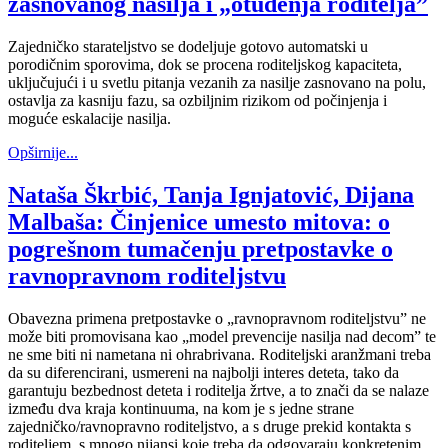
zasnovanog nasilja i „otuđenja roditelja”
Zajedničko starateljstvo se dodeljuje gotovo automatski u
porodičnim sporovima, dok se procena roditeljskog kapaciteta,
uključujući i u svetlu pitanja vezanih za nasilje zasnovano na polu,
ostavlja za kasniju fazu, sa ozbiljnim rizikom od počinjenja i
moguće eskalacije nasilja.
Opširnije...
Nataša Škrbić, Tanja Ignjatović, Dijana
Malbaša: Činjenice umesto mitova: o
pogrešnom tumačenju pretpostavke o
ravnopravnom roditeljstvu
Obavezna primena pretpostavke o „ravnopravnom roditeljstvu” ne
može biti promovisana kao „model prevencije nasilja nad decom” te
ne sme biti ni nametana ni ohrabrivana. Roditeljski aranžmani treba
da su diferencirani, usmereni na najbolji interes deteta, tako da
garantuju bezbednost deteta i roditelja žrtve, a to znači da se nalaze
između dva kraja kontinuuma, na kom je s jedne strane
zajedničko/ravnopravno roditeljstvo, a s druge prekid kontakta s
roditeljem, s mnogo nijansi koje treba da odgovaraju konkretenim