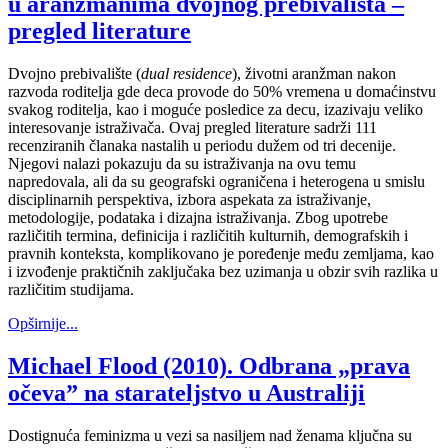
u aranžmanima dvojnog prebivališta –
pregled literature
Dvojno prebivalište (
dual residence
), životni aranžman nakon
razvoda roditelja gde deca provode do 50% vremena u domaćinstvu
svakog roditelja, kao i moguće posledice za decu, izazivaju veliko
interesovanje istraživača. Ovaj pregled literature sadrži 111
recenziranih članaka nastalih u periodu dužem od tri decenije.
Njegovi nalazi pokazuju da su istraživanja na ovu temu
napredovala, ali da su geografski ograničena i heterogena u smislu
disciplinarnih perspektiva, izbora aspekata za istraživanje,
metodologije, podataka i dizajna istraživanja. Zbog upotrebe
različitih termina, definicija i različitih kulturnih, demografskih i
pravnih konteksta, komplikovano je poređenje među zemljama, kao
i izvođenje praktičnih zaključaka bez uzimanja u obzir svih razlika u
različitim studijama.
Opširnije...
Michael Flood (2010). Odbrana „prava
očeva” na starateljstvo u Australiji
Dostignuća feminizma u vezi sa nasiljem nad ženama ključna su