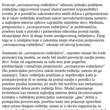
Koncept „ravnopravnog roditeljstva” odnosno jednako podeljene
roditeljske odgovornosti (
equal shared parental responsibility
)
uveden je u porodično zakonodavstvo nekih država s pretpostavkom
da je takav roditeljski aranžman nakon razvoda/razdvajanja partnera
u najboljem interesu njihove zajedničke maloletne dece. Međutim,
pretpostavka o „ravnopravnom roditeljstvu” je problematična,
posebno kada u porodici i partnerskim odnosima postoji nasilje,
zlostavljanje dece ili druge forme neodgovornog roditeljstva. Zbog
toga se u zemljama koje u zakonima imaju obaveznu pretpostavku
„ravnopravnog roditeljstva” odustaje od takvog koncepta.
Smatramo da „ravnopravno roditeljstvo”, suprotno onome što tvrde
promoteri tog modela, ne može biti model prevencije nasilja prema
deci. Jedan od argumenata za našu tezu jeste pogrešno
predstavljanje i tumačenje pretpostavke „ravnopravno roditeljstvo”
(što potencijalno povećava sukob između roditelja, umesto da ga
smanjuje). Takav roditeljski aranžman je neprihvatljiv kada je
postojalo/postoji ili se sumnja da postoji nasilje u porodici (a
posebno prisilna kontrola), jer može biti korišćen kao mehanizam
zloupotrebe deteta protiv roditelja žrtve. Model zanemaruje
bezbednost kao element najboljeg interesa deteta favorizovanjem
kontakta s roditeljem; potencijalno zanemaruje „glas” deteta u
postupcima poveravanja, posebno kada ono pokazuje opravdani
otpor prema drugom roditelju; nastao je u okviru organizacija za